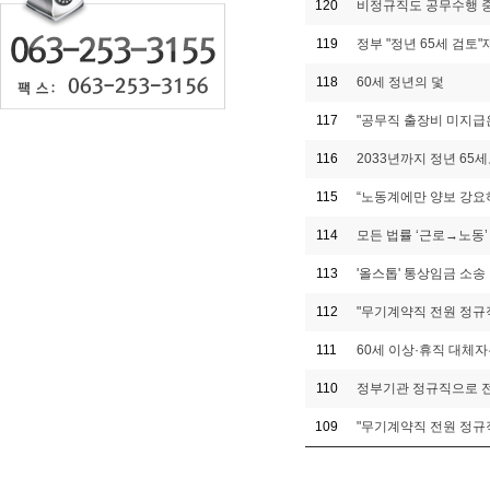
120
비정규직도 공무수행 중
119
정부 "정년 65세 검토
118
60세 정년의 덫
117
"공무직 출장비 미지급은
116
2033년까지 정년 65
115
“노동계에만 양보 강요
114
모든 법률 ‘근로→노동’
113
'올스톱' 통상임금 소송 
112
"무기계약직 전원 정규
111
60세 이상·휴직 대체자는
110
정부기관 정규직으로 
109
"무기계약직 전원 정규