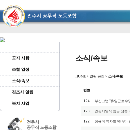
소식/속보
공지 사항
조합 일정
HOME > 알림 공간 >
소식/속보
소식/속보
번호
경조사 알림
124
부산고법 "휴일근로수당,
복지 사업
123
연공서열식 임금 상승 
122
정규직 역차별 vs 무늬