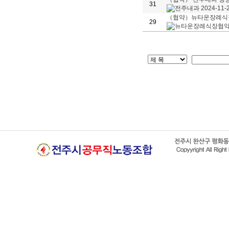
31
（협약）뉴타운장례식
29