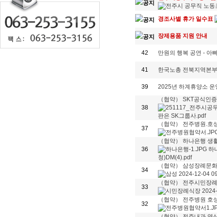
공지
경조사별 휴가 일수표
공지
장제용품 지원 안내
공지
42
만원의 행복 공연 - 아
41
한국노총 전북지역본부
39
2025년 하계휴양소 
（협약） SKT공식인증
38
（협약） 전주병원.호
37
（협약） 하나은행 생
36
（협약） 삼성장례문화
34
（협약） 전주시민장례
33
（협약） 전주병원 호
32
（협약） 전주내과 영